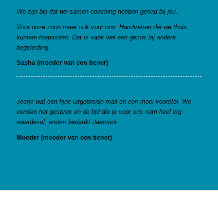
We zijn blij dat we samen coaching hebben gehad bij jou.
Voor onze zoon maar ook voor ons. Handvatten die we thuis
kunnen toepassen. Dat is vaak wel een gemis bij andere
begeleiding.
Sasha (moeder van een tiener)
Jeetje wat een fijne uitgebreide mail en een mooi voorstel. We
vonden het gesprek en de tijd die je voor ons nam heel erg
waardevol, enorm bedankt daarvoor.
Moeder (moeder van een tiener)