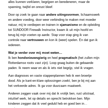
alles kunnen verklaren, begrijpen en beredeneren, maar de
spanning, twijfel en onrust bleef.
Door op zoek te gaan naar
andere uitingsvormen
, lichaamswerk
en andere voeding, door weer verbinding te maken met moeder
natuur, mij te verdiepen en trainen in
sjamanisme
en de opleiding
tot SUNDOOR Firewalk Instructor, kwam ik uit mijn hoofd en
terug bij mijn voeten op aarde. Stap voor stap ging ik van
controle naar
vertrouwen
en kon ik (weer) spelen. En dat gun ik
iedereen.
Wat je verder over mij moet weten…
Ik ben
hondsnieuwsgierig
en heel
pragmatisch
(het zullen mijn
Rotterdamse roots vast zijn). Loop graag buiten de gebaande
paden. Ik neem waar en als ik iets niet begrijp, stel ik vragen.
Aan diagnoses en vaste stappenplannen heb ik een broertje
dood. Als je kant-en-klare oplossingen zoekt, ben je bij mij aan
het verkeerde adres. Ik ga voor duurzaam maatwerk.
Anderen zeggen vaak over mij dat ik vrolijk ben, rust uitstraal,
intuïtief werk, let op details en oprecht betrokken ben. Mijn
kinderen zeggen dat ik veel geduld heb en goed ben in…