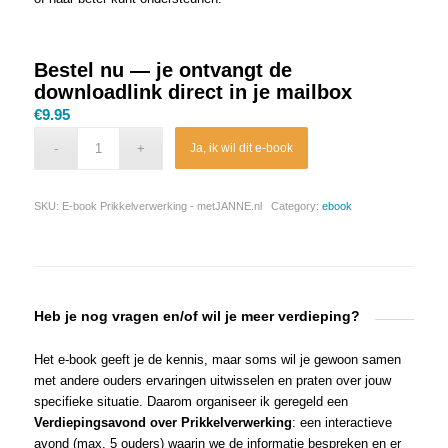
Bestel nu — je ontvangt de
downloadlink direct in je mailbox
€
9.95
Ja, ik wil dit e-book
SKU:
E-book Prikkelverwerking - metJANNE.nl
Category:
ebook
Heb je nog vragen en/of wil je meer verdieping?
Het e-book geeft je de kennis, maar soms wil je gewoon samen
met andere ouders ervaringen uitwisselen en praten over jouw
specifieke situatie. Daarom organiseer ik geregeld een
Verdiepingsavond over Prikkelverwerking
: een interactieve
avond (max. 5 ouders) waarin we de informatie bespreken en er