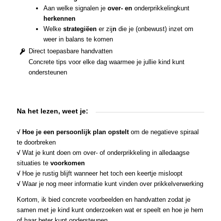
Aan welke signalen je
over‑ en
onderprikkelingkunt
herkennen
Welke
strategiëen
er zij
n
die je (onbewust) inzet om
weer in balans te komen
Direct toepasbare handvatten
Concrete tips voor elke dag waarmee je jullie kind kunt
ondersteunen
Na het lezen, weet je:
√ Hoe je een persoonlijk plan opstelt
om de negatieve spiraal
te doorbreken
√
Wat je kunt doen om over‑ of onderprikkeling in alledaagse
situaties te
voorkomen
√
Hoe je rustig blijft wanneer het toch een keertje misloopt
√
Waar je nog meer informatie kunt vinden over prikkelverwerking
Kortom, ik bied concrete voorbeelden en handvatten zodat je
samen met je kind kunt onderzoeken wat er speelt en hoe je hem
of haar beter kunt ondersteunen.