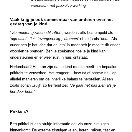
worstelen met prikkelverwerking.
Vaak krijg je ook commentaar van anderen over het
gedrag van je kind
‘ Ze moeten gewoon stil zitten’
, worden zelfs bestempeld als
‘agressief’
,
‘lui’
,
‘overgevoelig’
,
‘dromers‘
of zelfs als
‘dom’.
Als
ouder heb je het idee dat er ‘iets’ is maar heb je moeite dit onder
woorden te brengen. Ben je zoekende hoe je je kind kan
ondersteunen en er weer rust in huis ontstaat.
Herkenbaar? Het kan zijn dat je kind moeite heeft om bepaalde
prikkels te verwerken. Het reageert – bewust of onbewust – op
allerlei manieren om de innerlijke balans te herstellen. Alleen
zoals Johan Cruijff zo treffend zei:
“Je gaat het pas zien als je
het door hebt.”
Prikkels?
Een prikkel is een stukje informatie dat via onze zintuigen
binnenkomt. De externe zintuigen -zien, horen, ruiken, tast en