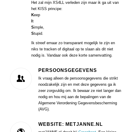
Het zal mijn XS4LL verleden zijn maar ik ga uit van
het KISS principe:
K
eep
I
t
S
imple,
S
tupid.
Ik streef ernaar zo transparant mogelijk te zijn en
niks te tracken of digitaal op te slaan als dit niet
nodig is. Vandaar ook deze korte samenvatting.
PERSOONSGEGEVENS
Ik vraag alleen de persoonsgegevens die strikt
noodzakelijk zijn en met deze gegevens ga ik
zeer zorgvuldig om. Ik bewaar ze niet langer dan
nodig en hou mij aan de bepalingen van de
Algemene Verordening Gegevensbescherming
(AVG).
WEBSITE: METJANNE.NL