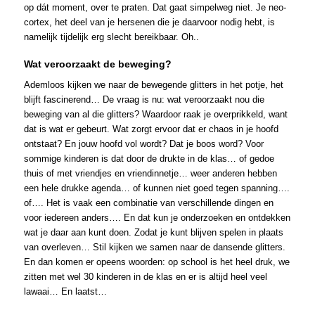
op dát moment, over te praten. Dat gaat simpelweg niet. Je neo-
cortex, het deel van je hersenen die je daarvoor nodig hebt, is
namelijk tijdelijk erg slecht bereikbaar. Oh..
Wat veroorzaakt de beweging?
Ademloos kijken we naar de bewegende glitters in het potje, het
blijft fascinerend… De vraag is nu: wat veroorzaakt nou die
beweging van al die glitters? Waardoor raak je overprikkeld, want
dat is wat er gebeurt. Wat zorgt ervoor dat er chaos in je hoofd
ontstaat? En jouw hoofd vol wordt? Dat je boos word? Voor
sommige kinderen is dat door de drukte in de klas… of gedoe
thuis of met vriendjes en vriendinnetje… weer anderen hebben
een hele drukke agenda… of kunnen niet goed tegen spanning….
of…. Het is vaak een combinatie van verschillende dingen en
voor iedereen anders…. En dat kun je onderzoeken en ontdekken
wat je daar aan kunt doen. Zodat je kunt blijven spelen in plaats
van overleven… Stil kijken we samen naar de dansende glitters.
En dan komen er opeens woorden: op school is het heel druk, we
zitten met wel 30 kinderen in de klas en er is altijd heel veel
lawaai… En laatst…