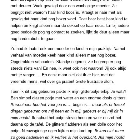
met deuren. Vaak gevolgd door een wanhopige moeder. Ze
begrijpt niet waarom haar kind boos is. Vraagt er naar met als
gevolg dat haar kind nog bozer word. Doet haar best haar kind te
helpen en krijgt alleen maar de deksel op haar neus. En bij iedere
goed bedoelde poging contact te zoeken, lijkt de deur alleen maar
nog harder dicht te gaan.
Zo had ik laatst ook een moeder en kind in mijn praktijk. Na het
verhaal van moeder keek haar kind alleen maar nog bozer.
Opgetrokken schouders. Standje negeren. Ze begreep er nog
steeds niets van! En nee, ik weet ook niet waarom! Jij ook altijd
met je vragen…. En denk maar niet dat ik er hier, met dat
vreemde mens, wél over ga praten! Grote frustratie alom.
Toen ik dit zag gebeuren pakte ik mijn glitterpotje erbij. Je wat?!
Een simpel glazen potje met water en een enorme dosis glitters.
Ik weet niet hoe het voor jou is….
begin ik…
maar als er teveel
dingen gebeuren om mij heen en in mij, gebeurt er bij mij dit in
mijn hoofd.
Ik schud het potje stevig heen en weer en zet het
daarna op de tafel. De glitters fladderen als een dolle door het
potje. Nieuwsgierige ogen kijken mijn kant op.
Ik kan niet meer
zo goed nadenken en ik verlies al het overzicht. Als mijn hoofd