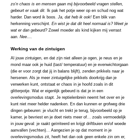
zo’n chaos is en mensen gaan mij bijvoorbeeld vragen stellen,
gebeurt er vaak dit.
Ik pak het potje weer op en schud nog wat
harder. Dan word ik boos.
Ja, dat heb ik ook!
Een blik van
herkenning verschijnt.
En wist je dat dit heel normaal is? Weet je
wat er dan gebeurd?
Zowel moeder als kind kijken mij verrast
aan.
Nee….
Werking van de zintuigen
Al jouw zintuigen, en dat zijn niet alleen je ogen, je neus en je
mond maar ook je huid (tast/ temperatuur) en je evenwichtorgaan
(die er voor zorgt dat jij in balans blijft), zenden prikkels naar je
hersenen. Als je meer zintuigelijke prikkels doorkrijg dan je
verwerken kunt, ontstaat er chaos in je hoofd zoals in dit
glitterpotje. Wat er eigenlijk gebeurd is dat je in een
overlevingsmodus stapt. Je reptielenbrein neemt het over en je
kunt niet meer helder nadenken. En dan kunnen er grofweg drie
dingen gebeuren: je vlucht en trekt je terug, bijvoorbeeld op je
kamer, je bevriest en je doet niets meer of… zoals vermoedelijk
in jouw geval: je raakt geïrriteerd en krijgt driftbuien en/of woede
aanvallen (vechten)… Aangezien je op dat moment in je
overlevingsmodus zit, heeft het dan ook geen enkele zin om er,