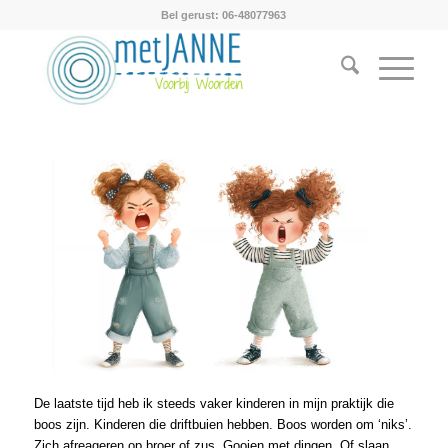
Bel gerust: 06-48077963
De laatste tijd heb ik steeds vaker kinderen in mijn praktijk die
boos zijn. Kinderen die driftbuien hebben. Boos worden om ‘niks’.
Zich afreageren op broer of zus. Gooien met dingen. Of slaan