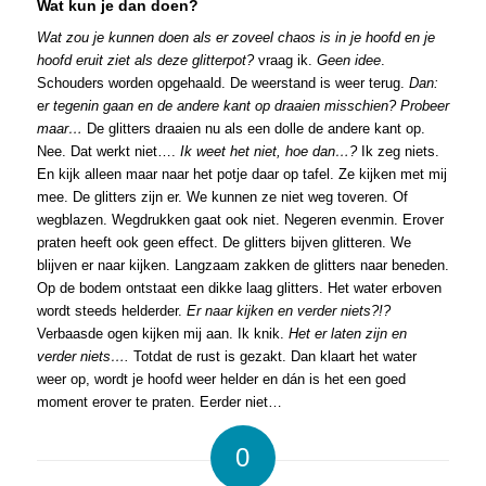
Wat kun je dan doen?
Wat zou je kunnen doen als er zoveel chaos is in je hoofd en je
hoofd eruit ziet als deze glitterpot?
vraag ik.
Geen idee
.
Schouders worden opgehaald. De weerstand is weer terug.
Dan:
e
r tegenin gaan en de andere kant op draaien misschien?
Probeer
maar…
De glitters draaien nu als een dolle de andere kant op.
Nee. Dat werkt niet….
Ik weet het niet, hoe dan…?
Ik zeg niets.
En kijk alleen maar naar het potje daar op tafel. Ze kijken met mij
mee. De glitters zijn er. We kunnen ze niet weg toveren. Of
wegblazen. Wegdrukken gaat ook niet. Negeren evenmin. Erover
praten heeft ook geen effect. De glitters bijven glitteren. We
blijven er naar kijken. Langzaam zakken de glitters naar beneden.
Op de bodem ontstaat een dikke laag glitters. Het water erboven
wordt steeds helderder.
Er naar kijken en verder niets?!?
Verbaasde ogen kijken mij aan. Ik knik.
Het er laten zijn en
verder niets….
Totdat de rust is gezakt. Dan klaart het water
weer op, wordt je hoofd weer helder en dán is het een goed
moment erover te praten. Eerder niet…
0