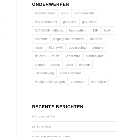
ONDERWERPEN
beelddenkers
boos
communicatie
dramadriehoek
geboorte
gevoelens
GORDONmethode
handvatten
HSP
huilen
introvert
jonge gelukszoekers
luisteren
maan
Munay-Ki
ouderschap
peuters
rituelen
rouw
Schermtijd
sjamanisme
slapen
stress
tekst
teksten
Thuisstaking
Toon Hermans
Veelgestelde vragen
vuurlopen
werkwijze
RECENTE BERICHTEN
Our deepest fear
Leven in Ayni
In ieder mens is levensvuur