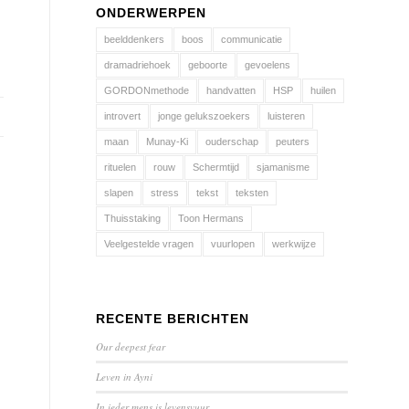
ONDERWERPEN
beelddenkers
boos
communicatie
dramadriehoek
geboorte
gevoelens
GORDONmethode
handvatten
HSP
huilen
introvert
jonge gelukszoekers
luisteren
maan
Munay-Ki
ouderschap
peuters
rituelen
rouw
Schermtijd
sjamanisme
slapen
stress
tekst
teksten
Thuisstaking
Toon Hermans
Veelgestelde vragen
vuurlopen
werkwijze
RECENTE BERICHTEN
Our deepest fear
Leven in Ayni
In ieder mens is levensvuur