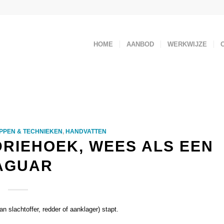
HOME
AANBOD
WERKWIJZE
PPEN & TECHNIEKEN
,
HANDVATTEN
DRIEHOEK, WEES ALS EEN
AGUAR
n slachtoffer, redder of aanklager) stapt.