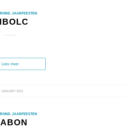
GROND
,
JAARFEESTEN
MBOLC
Lees meer
1 JANUARY 2021
GROND
,
JAARFEESTEN
ABON