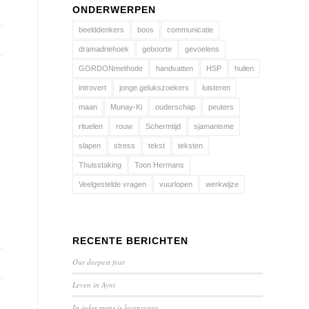
ONDERWERPEN
beelddenkers
boos
communicatie
dramadriehoek
geboorte
gevoelens
GORDONmethode
handvatten
HSP
huilen
introvert
jonge gelukszoekers
luisteren
maan
Munay-Ki
ouderschap
peuters
rituelen
rouw
Schermtijd
sjamanisme
slapen
stress
tekst
teksten
Thuisstaking
Toon Hermans
Veelgestelde vragen
vuurlopen
werkwijze
RECENTE BERICHTEN
Our deepest fear
Leven in Ayni
In ieder mens is levensvuur