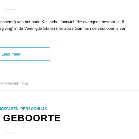
genoemd) van het oude Keltische Jaarwiel (die overigens bestaat uit 8
sgiving’ in de Verenigde Staten (net zoals Samhain de voorloper is van
Lees meer
 SEPTEMBER 2020
NGSFASEN
,
PERSOONLIJK
T GEBOORTE