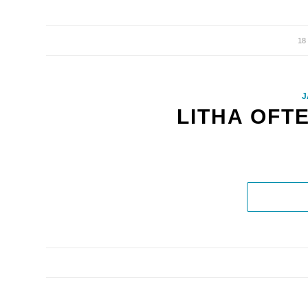
18
J
LITHA OFT