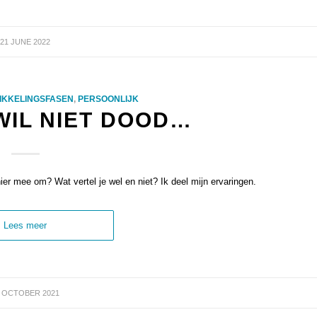
21 JUNE 2022
IKKELINGSFASEN
,
PERSOONLIJK
WIL NIET DOOD…
r mee om? Wat vertel je wel en niet? Ik deel mijn ervaringen.
Lees meer
9 OCTOBER 2021