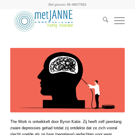
Bel gerust: 06-48077963
The Work is ontwikkelt door Byron Katie. Zij heeft zelf jarenlang
zware depressies gehad totdat zij ontdekte dat ze zich vooral
slecht voelde als ze haar (negatieve) gedachten voor waar