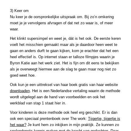
3) Keer om
Nu keer je de oorspronkelijke uitspraak om. Bij zo’n omkering
moet je je vervolgens afvragen of dat net zo waar is, of meer
waar.
Het klinkt supersimpel en weet je, dát is het ook. De eerste keren
voelt het misschien gemaakt maar als je daardoor heen weet te
gaan en anders durft te gaan kijken, kom je erachter dat het een
heel effectief is. Op internet staan er talloze filmpjes waarin je
Byron Katie aan het werk ziet. Het is fijn om dit eens te bekijken
als je overweegt hiermee aan de slag te gaan maar nog niet zo
goed weet hoe.
Ook kun je een uittreksel van haar boek gratis van haar website
downloaden
. Het is een Nederlandse vertaling waarin de methode
wordt uitgelegd aan de hand van voorbeelden en ook het
werkblad van stap 1 staat hier in.
Voor kinderen is deze methode ook heel erg geschikt. Er is dan
ook een speciaal prentenboek over The work:
Tijgertje, tijgertje is
het waar?
Je kunt hem zo inkijken in mijn praktijk. Ze kunnen zo
spelenderwijs kennis maken met de kracht van gedachten. Daar