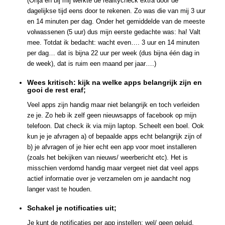
(Ohja en bij mij werkte de realitycheck extra door de
dagelijkse tijd eens door te rekenen. Zo was die van mij 3 uur
en 14 minuten per dag. Onder het gemiddelde van de meeste
volwassenen (5 uur) dus mijn eerste gedachte was: ha! Valt
mee. Totdat ik bedacht: wacht even…. 3 uur en 14 minuten
per dag… dat is bijna 22 uur per week (dus bijna één dag in
de week), dat is ruim een maand per jaar….)
Wees kritisch: kijk na welke apps belangrijk zijn en
gooi de rest eraf;
Veel apps zijn handig maar niet belangrijk en toch verleiden
ze je. Zo heb ik zelf geen nieuwsapps of facebook op mijn
telefoon. Dat check ik via mijn laptop. Scheelt een boel. Ook
kun je je afvragen a) of bepaalde apps echt belangrijk zijn of
b) je afvragen of je hier echt een app voor moet installeren
(zoals het bekijken van nieuws/ weerbericht etc). Het is
misschien verdomd handig maar vergeet niet dat veel apps
actief informatie over je verzamelen om je aandacht nog
langer vast te houden.
Schakel je notificaties uit;
Je kunt de notificaties per app instellen: wel/ geen geluid,