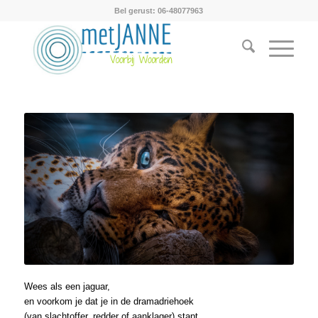
Bel gerust: 06-48077963
Wees als een jaguar,
en voorkom je dat je in de dramadriehoek
(van slachtoffer, redder of aanklager) stapt.