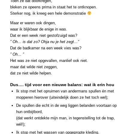
Toen ze dat doorkregen,
bleken ze opeens prima in staat het te ontknopen.
Sterker nog, ik kreeg een hele demonstratie
Maar er waren ook dingen,
waar ik blijkbaar de enige in was.
Dat er een week niet gestofzuigd was?
” Oh… is dat zo? Ohja nu je het zegt…”
Dat de badkamer na een week vies was?
” Oh… ”
Het was ze niet opgevallen, manlief ook niet.
maar dat wilde niet zeggen,
dat ze niet wilde helpen.
Dus…. tijd voor een nieuwe balans: wat ik erin hou
Ik stop met het opruimen van andermans spullen én met
mopperen hierover (uiteindelijk doen ze het toch wel);
De spullen die echt in de weg liggen belanden voortaan op
hun ontbijtbord,
(dat werkt ontdekte mijn man, in tegenstelling tot de trap,
wél!);
Ik stop met het wassen van opgepropte kleding.