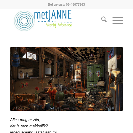
Bel gerust: 06-48077963
Alles mag er zijn,
dat is toch makkelijk?
vroeg iemand laatst aan mij.