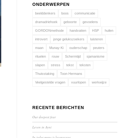
ONDERWERPEN
beelddenkers
boos
communicatie
dramadriehoek
geboorte
gevoelens
GORDONmethode
handvatten
HSP
huilen
introvert
jonge gelukszoekers
luisteren
maan
Munay-Ki
ouderschap
peuters
rituelen
rouw
Schermtijd
sjamanisme
slapen
stress
tekst
teksten
Thuisstaking
Toon Hermans
Veelgestelde vragen
vuurlopen
werkwijze
RECENTE BERICHTEN
Our deepest fear
Leven in Ayni
In ieder mens is levensvuur