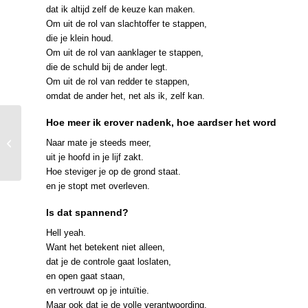
dat ik altijd zelf de keuze kan maken.
Om uit de rol van slachtoffer te stappen,
die je klein houd.
Om uit de rol van aanklager te stappen,
die de schuld bij de ander legt.
Om uit de rol van redder te stappen,
omdat de ander het, net als ik, zelf kan.
Hoe meer ik erover nadenk, hoe aardser het word
Wat je niet ziet, is er
Naar mate je steeds meer,
niet
uit je hoofd in je lijf zakt.
Hoe steviger je op de grond staat.
en je stopt met overleven.
Is dat spannend?
Hell yeah.
Want het betekent niet alleen,
dat je de controle gaat loslaten,
en open gaat staan,
en vertrouwt op je intuïtie.
Maar ook dat je de volle verantwoording,