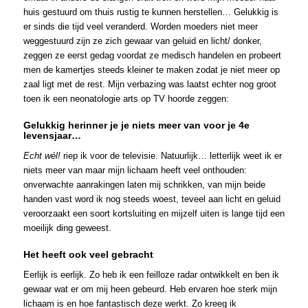
huis gestuurd om thuis rustig te kunnen herstellen… Gelukkig is
er sinds die tijd veel veranderd. Worden moeders niet meer
weggestuurd zijn ze zich gewaar van geluid en licht/ donker,
zeggen ze eerst gedag voordat ze medisch handelen en probeert
men de kamertjes steeds kleiner te maken zodat je niet meer op
zaal ligt met de rest. Mijn verbazing was laatst echter nog groot
toen ik een neonatologie arts op TV hoorde zeggen:
Gelukkig herinner je je niets meer van voor je 4e
levensjaar…
Echt wél!
riep ik voor de televisie. Natuurlijk… letterlijk weet ik er
niets meer van maar mijn lichaam heeft veel onthouden:
onverwachte aanrakingen laten mij schrikken, van mijn beide
handen vast word ik nog steeds woest, teveel aan licht en geluid
veroorzaakt een soort kortsluiting en mijzelf uiten is lange tijd een
moeilijk ding geweest.
Het heeft ook veel gebracht
Eerlijk is eerlijk. Zo heb ik een feilloze radar ontwikkelt en ben ik
gewaar wat er om mij heen gebeurd. Heb ervaren hoe sterk mijn
lichaam is en hoe fantastisch deze werkt. Zo kreeg ik