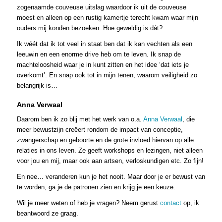
zogenaamde couveuse uitslag waardoor ik uit de couveuse
moest en alleen op een rustig kamertje terecht kwam waar mijn
ouders mij konden bezoeken. Hoe geweldig is dát?
Ik wéét dat ik tot veel in staat ben dat ik kan vechten als een
leeuwin en een enorme drive heb om te leven. Ik snap de
machteloosheid waar je in kunt zitten en het idee ‘dat iets je
overkomt’. En snap ook tot in mijn tenen, waarom veiligheid zo
belangrijk is…
Anna Verwaal
Daarom ben ik zo blij met het werk van o.a.
Anna Verwaal
, die
meer bewustzijn creëert rondom de impact van conceptie,
zwangerschap en geboorte en de grote invloed hiervan op alle
relaties in ons leven. Ze geeft workshops en lezingen, niet alleen
voor jou en mij, maar ook aan artsen, verloskundigen etc. Zo fijn!
En nee… veranderen kun je het nooit. Maar door je er bewust van
te worden, ga je de patronen zien en krijg je een keuze.
Wil je meer weten of heb je vragen? Neem gerust
contact
op, ik
beantwoord ze graag.