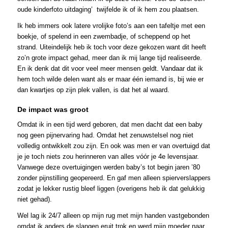
oude kinderfoto uitdaging’ twijfelde ik of ik hem zou plaatsen.
Ik heb immers ook latere vrolijke foto’s aan een tafeltje met een
boekje, of spelend in een zwembadje, of scheppend op het
strand. Uiteindelijk heb ik toch voor deze gekozen want dit heeft
zo’n grote impact gehad, meer dan ik mij lange tijd realiseerde.
En ik denk dat dit voor veel meer mensen geldt. Vandaar dat ik
hem toch wilde delen want als er maar één iemand is, bij wie er
dan kwartjes op zijn plek vallen, is dat het al waard.
De impact was groot
Omdat ik in een tijd werd geboren, dat men dacht dat een baby
nog geen pijnervaring had. Omdat het zenuwstelsel nog niet
volledig ontwikkelt zou zijn. En ook was men er van overtuigd dat
je je toch niets zou herinneren van alles vóór je 4e levensjaar.
Vanwege deze overtuigingen werden baby’s tot begin jaren ’80
zonder pijnstilling geopereerd. En gaf men alleen spierverslappers
zodat je lekker rustig bleef liggen (overigens heb ik dat gelukkig
niet gehad).
Wel lag ik 24/7 alleen op mijn rug met mijn handen vastgebonden
omdat ik anders de slangen eruit trok en werd mijn moeder naar