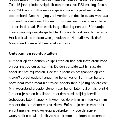
Zo’n 15 jaar geleden volgde ik een intensieve RSI training. Nouja,
anti-RSI training. Niks een aangepast muismatje of een ander
toetsenbord. Nee, het ging veel verder dan dat. In plaats van naar
mijn werk te gaan werd ik geacht om naar een trainingsruimte te
komen in de stad. Een week lang, elke dag een uur. Eén uurtje
maar? was mijn eerste gedachte. En dan de rest van de dag vrij?
Het klonk als een extra weekje vakantie. Natuurlijk wil ik dat!
Maar daar kwam ik al heel snel van terug.
Ontspannen rechtop zitten
Ik moest op een houten krukje zitten en had een instructeur voor
en een instructeur achter mij. De één vertelde wat hij zag, de
ander liet het mij voelen. Hoe zit je recht en ontspannen op een
krukje? Je schouders hangen, je benen vallen licht naar buiten,
borst naar voren maar niet teveel anders trek je je rug hol etc etc.
Mijn weerstand groeide. Benen naar buiten laten vallen als je zit?!
Je hoort je benen bij elkaar te houden is mij altijd geleerd!
Schouders laten hangen? Ik voel nog de prik in mijn rug van mijn
moeder dat ik rechtop moest zitten! Enfin, mijn beeld van recht
en ontspannen werd volledig afgebroken. Ik voelde spieren
waarvan ik niet wist dat ik ze had. Ik moest spieren ontspannen