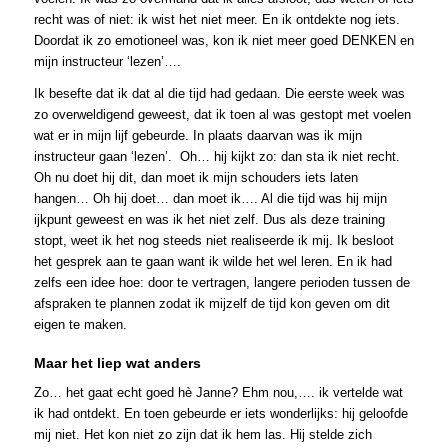
recht was of niet: ik wist het niet meer. En ik ontdekte nog iets.
Doordat ik zo emotioneel was, kon ik niet meer goed DENKEN en
mijn instructeur ‘lezen’….
Ik besefte dat ik dat al die tijd had gedaan. Die eerste week was
zo overweldigend geweest, dat ik toen al was gestopt met voelen
wat er in mijn lijf gebeurde. In plaats daarvan was ik mijn
instructeur gaan ‘lezen’. Oh… hij kijkt zo: dan sta ik niet recht.
Oh nu doet hij dit, dan moet ik mijn schouders iets laten
hangen… Oh hij doet… dan moet ik…. Al die tijd was hij mijn
ijkpunt geweest en was ik het niet zelf. Dus als deze training
stopt, weet ik het nog steeds niet realiseerde ik mij. Ik besloot
het gesprek aan te gaan want ik wilde het wel leren. En ik had
zelfs een idee hoe: door te vertragen, langere perioden tussen de
afspraken te plannen zodat ik mijzelf de tijd kon geven om dit
eigen te maken.
Maar het liep wat anders
Zo… het gaat echt goed hè Janne? Ehm nou,…. ik vertelde wat
ik had ontdekt. En toen gebeurde er iets wonderlijks: hij geloofde
mij niet. Het kon niet zo zijn dat ik hem las. Hij stelde zich