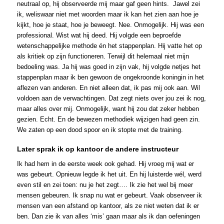
neutraal op, hij observeerde mij maar gaf geen hints. Jawel zei
ik, weliswaar niet met woorden maar ik kan het zien aan hoe je
kijkt, hoe je staat, hoe je beweegt. Nee. Onmogelijk. Hij was een
professional. Wist wat hij deed. Hij volgde een beproefde
wetenschappelijke methode én het stappenplan. Hij vatte het op
als kritiek op zijn functioneren. Terwijl dit helemaal niet mijn
bedoeling was. Ja hij was goed in zijn vak, hij volgde netjes het
stappenplan maar ik ben gewoon de ongekroonde koningin in het
aflezen van anderen. En niet alleen dat, ik pas mij ook aan. Wil
voldoen aan de verwachtingen. Dat zegt niets over jou zei ik nog,
maar alles over mij. Onmogelijk, want hij zou dat zeker hebben
gezien. Echt. En de bewezen methodiek wijzigen had geen zin.
We zaten op een dood spoor en ik stopte met de training.
Later sprak ik op kantoor de andere instructeur
Ik had hem in de eerste week ook gehad. Hij vroeg mij wat er
was gebeurt. Opnieuw legde ik het uit. En hij luisterde wél, werd
even stil en zei toen: nu je het zegt…. Ik zie het wel bij meer
mensen gebeuren. Ik snap nu wat er gebeurt. Vaak observeer ik
mensen van een afstand op kantoor, als ze niet weten dat ik er
ben. Dan zie ik van alles ‘mis’ gaan maar als ik dan oefeningen