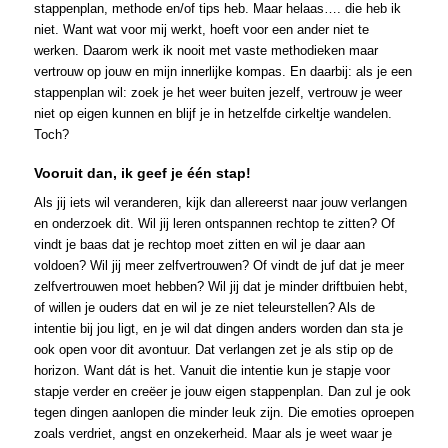
stappenplan, methode en/of tips heb. Maar helaas…. die heb ik
niet. Want wat voor mij werkt, hoeft voor een ander niet te
werken. Daarom werk ik nooit met vaste methodieken maar
vertrouw op jouw en mijn innerlijke kompas. En daarbij: als je een
stappenplan wil: zoek je het weer buiten jezelf, vertrouw je weer
niet op eigen kunnen en blijf je in hetzelfde cirkeltje wandelen.
Toch?
Vooruit dan, ik geef je één stap!
Als jij iets wil veranderen, kijk dan allereerst naar jouw verlangen
en onderzoek dit. Wil jij leren ontspannen rechtop te zitten? Of
vindt je baas dat je rechtop moet zitten en wil je daar aan
voldoen? Wil jij meer zelfvertrouwen? Of vindt de juf dat je meer
zelfvertrouwen moet hebben? Wil jij dat je minder driftbuien hebt,
of willen je ouders dat en wil je ze niet teleurstellen? Als de
intentie bij jou ligt, en je wil dat dingen anders worden dan sta je
ook open voor dit avontuur. Dat verlangen zet je als stip op de
horizon. Want dát is het. Vanuit die intentie kun je stapje voor
stapje verder en creëer je jouw eigen stappenplan. Dan zul je ook
tegen dingen aanlopen die minder leuk zijn. Die emoties oproepen
zoals verdriet, angst en onzekerheid. Maar als je weet waar je