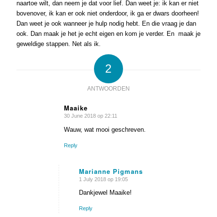
naartoe wilt, dan neem je dat voor lief. Dan weet je: ik kan er niet
bovenover, ik kan er ook niet onderdoor, ik ga er dwars doorheen!
Dan weet je ook wanneer je hulp nodig hebt. En die vraag je dan
ook. Dan maak je het je echt eigen en kom je verder. En maak je
geweldige stappen. Net als ik.
2
ANTWOORDEN
Maaike
30 June 2018 op 22:11
zegt:
Wauw, wat mooi geschreven.
Reply
Marianne Pigmans
1 July 2018 op 19:05
zegt:
Dankjewel Maaike!
Reply