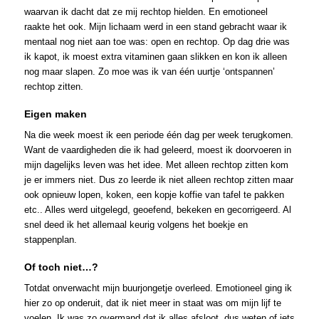
waarvan ik dacht dat ze mij rechtop hielden. En emotioneel
raakte het ook. Mijn lichaam werd in een stand gebracht waar ik
mentaal nog niet aan toe was: open en rechtop. Op dag drie was
ik kapot, ik moest extra vitaminen gaan slikken en kon ik alleen
nog maar slapen. Zo moe was ik van één uurtje ‘ontspannen’
rechtop zitten.
Eigen maken
Na die week moest ik een periode één dag per week terugkomen.
Want de vaardigheden die ik had geleerd, moest ik doorvoeren in
mijn dagelijks leven was het idee. Met alleen rechtop zitten kom
je er immers niet. Dus zo leerde ik niet alleen rechtop zitten maar
ook opnieuw lopen, koken, een kopje koffie van tafel te pakken
etc.. Alles werd uitgelegd, geoefend, bekeken en gecorrigeerd. Al
snel deed ik het allemaal keurig volgens het boekje en
stappenplan.
Of toch niet…?
Totdat onverwacht mijn buurjongetje overleed. Emotioneel ging ik
hier zo op onderuit, dat ik niet meer in staat was om mijn lijf te
voelen. Ik was zo overmand dat ik alles afsloot, dus weten of iets