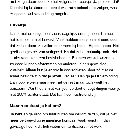
met ze ga doen, doen ze het volgens het boekje. Ja precies, dát!
Doordat hij luisterde en bereid was mijn behoefte te volgen, was
er opeens wel verandering mogelijk.
Cirkeltje
Dat ik niet de enige ben, zie ik dagelijks om mij heen. En nee,
het is meestal niet bewust. Vaak hebben mensen niet eens door
dat ze het doen. Ze willen er immers bij horen. Bij een groep. Het
geeft een gevoel van veiligheid. En dat is het natuurlijk ook. Het
is niet voor niets een basisbehoefte. En laten we wel wezen: je
zo goed kunnen afstemmen op anderen, is een geweldige
kwaliteit. Alleen kun je er ook in doorschieten: door zó met de
ander bezig te zijn dat je jezelf verliest. Dan ga je uit verbinding.
Dan loop je weliswaar mee met de rest maar toch voelt het
eenzaam. Want het is niet van jou. Je doet of zegt dingen waar je
niet 100% achter staat. Dat kan heel frustrerend zijn.
Maar hoe draai je het om?
Je bent zo gewend om naar buiten toe gericht te zijn, dat je niet
meer vertrouwd op je innerlijke kompas. Vaak wordt mij dan
gevraagd hoe ik dit heb weten om te draaien, met welk