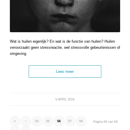
Wat is huilen eigenlijk? En wat is de functie van huilen? Huilen
veroorzaakt geen stressreactie, wel stressvolle gebeurtenissen of
omgeving.
Lees meer
5 APRIL 2016
«
‹
54
55
56
57
58
Pagina 56 van 58